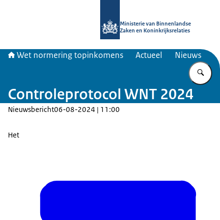
Naar de homepage van Topinkomen
Ministerie van Binnenlandse
Zaken en Koninkrijksrelaties
Wet normering topinkomens
Actueel
Nieuws
Vu
Controleprotocol WNT 2024
Nieuwsbericht
06-08-2024 | 11:00
Het