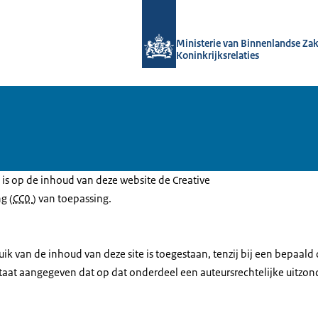
Naar de homepage van Topinkomens
Ministerie van Binnenlandse Za
Koninkrijksrelaties
, is op de inhoud van deze website de Creative
g (
CC0
) van toepassing.
uik van de inhoud van deze site is toegestaan, tenzij bij een bepaal
taat aangegeven dat op dat onderdeel een auteursrechtelijke uitzond