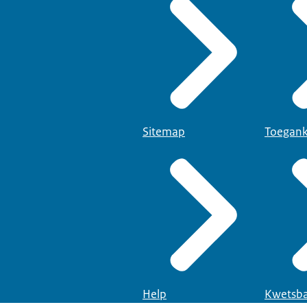
Sitemap
Toegank
Help
Kwetsba