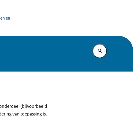
ken en
Vul in wat u z
d onderdeel (bijvoorbeeld
ering van toepassing is.