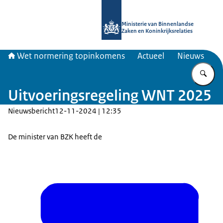
Naar de homepage van Topinkomen
Ministerie van Binnenlandse
Zaken en Koninkrijksrelaties
Wet normering topinkomens
Actueel
Nieuws
Vu
Uitvoeringsregeling WNT 2025
Nieuwsbericht
12-11-2024 | 12:35
De minister van BZK heeft de