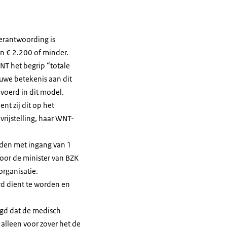
:
erantwoording is
an € 2.200 of minder.
WNT het begrip “totale
uwe betekenis aan dit
voerd in dit model.
nt zij dit op het
vrijstelling, haar WNT-
rden met ingang van 1
oor de minister van BZK
organisatie.
rd dient te worden en
egd dat de medisch
 alleen voor zover het de