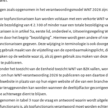
 WNT.
gingen zoals opgenomen in het verantwoordingsmodel WNT 2026 zijn
oor topfunctionarissen kan worden volstaan met een verkorte WNT-v
ale bezoldiging van € 2.100 of minder naar een totale bezoldiging v
rissen is in artikel 5a, eerste lid, onderdeel e, Uitvoeringsregeling 
en door het begrip “bezoldiging”. Hiermee wordt geen andere of nie
unctionarissen gegeven. Deze wijziging in terminologie is ook doorge
 gebruik maakt van de vrijstelling van de openbaarmakingsplicht, die
ken op de website waar zij, als zij geen gebruik zou maken van deze 
te publiceren.
onder het toezicht van de Eenheid toezicht WNT van BZK vallen, wo
ht om hun WNT-verantwoording 2026 te publiceren op een daartoe d
dswebsite in plaats van op hun eigen website of die van een branche
aar teruggevonden kan worden wanneer de deeltijdfactor gecorrigee
e achterwege dient te blijven.
opgenomen in tabel 3 naar de vraag en antwoord waarin wordt uitgel
pfunctionaris is, als topfunctionaris verantwoord moet worden echter