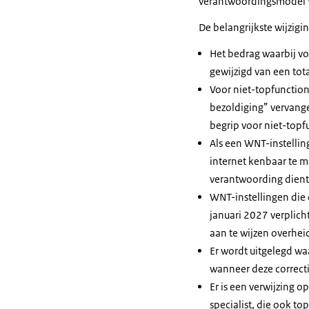
verantwoordingsmodel
De belangrijkste wijzi
Het bedrag waarbij v
gewijzigd van een tot
Voor niet-topfunctiona
bezoldiging” vervang
begrip voor niet-topf
Als een WNT-instelling
internet kenbaar te ma
verantwoording dient 
WNT-instellingen die 
januari 2027 verplic
aan te wijzen overhei
Er wordt uitgelegd w
wanneer deze correcti
Er is een verwijzing 
specialist, die ook to