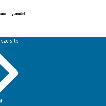
ntwoordingsmodel
eze site
ht