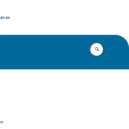
ken en
Vul in wat u z
en