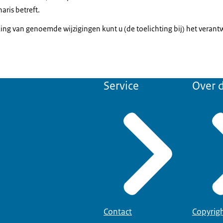
aris betreft.
ing van genoemde wijzigingen kunt u (de toelichting bij) het vera
Service
Over d
Contact
Copyrig