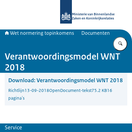
Naar de homepage van Topinkomen
Ministerie van Binnenlandse
Zaken en Koninkrijksrelaties
Wet normering topinkomens
Documenten
Vu
Verantwoordingsmodel WNT
2018
Download:
Verantwoordingsmodel WNT 2018
Richtlijn
13-09-2018
OpenDocument-tekst
75.2 KB
16
pagina's
Service