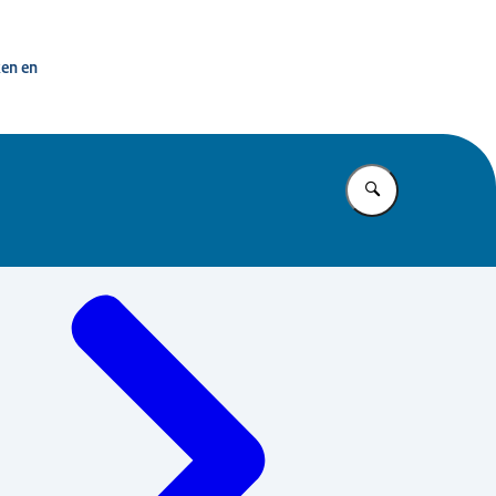
ken en
Vul in wat u z