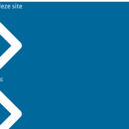
eze site
ht